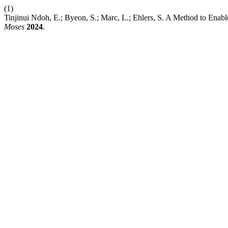
(1)
Tinjinui Ndoh, E.; Byeon, S.; Marc, L.; Ehlers, S. A Method to Enab
Moses
2024
.