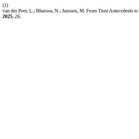
(1)
van der Peet, L.; Bharosa, N.; Janssen, M. From Trust Antecedents 
2025
,
26
.